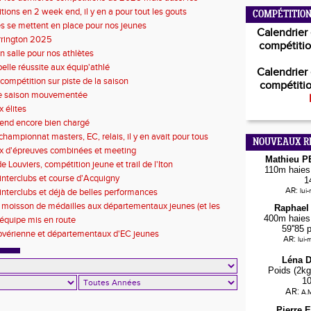
s de 2026
tions en 2 week end, il y en a pour tout les gouts
COMPÉTITION
s se mettent en place pour nos jeunes
Calendrier 
rrington 2025
compétitio
n salle pour nos athlètes
belle réussite aux équip'athlé
Calendrier 
compétition sur piste de la saison
compétitio
de saison mouvementée
 élites
end encore bien chargé
championnat masters, EC, relais, il y en avait pour tous
NOUVEAUX R
x d'épreuves combinées et meeting
Mathieu 
 Louviers, compétition jeune et trail de l'Iton
110m haies 
'interclubs et course d'Acquigny
1
AR:
d'interclubs et déjà de belles performances
lui
 moisson de médailles aux départementaux jeunes (et les
Raphael
ntervillaises)
400m haies 
d'équipe mis en route
59''85 
ovérienne et départementaux d'EC jeunes
AR:
lui-
Léna 
Poids (2kg
1
AR:
A.M
Pierre 