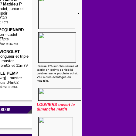
/ Mathieu P
det, junior et
spoir
5''40
:
46''9
PECQUENARD
on - cadet
27pts
même 5162pts
 VIGNOLET
ongueur et triple
- master
5, 5m02 et 11m79
Remise 15% sur chaussures et
textile en points de fidélité
a LE PEMP
valables sur le prochain achat.
Voir autres avantages en
kg) - master
magasin.
uis 34m62
-même 33m64
LOUVIERS
ouvert le
dimanche matin
EBOOK