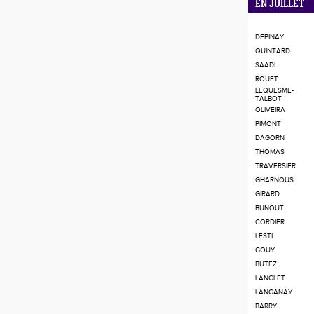
EN JUILLET
DEPINAY
QUINTARD
SAADI
ROUET
LEQUESME-
TALBOT
OLIVEIRA
PIMONT
DAGORN
THOMAS
TRAVERSIER
GHARNOUS
GIRARD
BUNOUT
CORDIER
LESTI
GOUY
BUTEZ
LANGLET
LANGANAY
BARRY