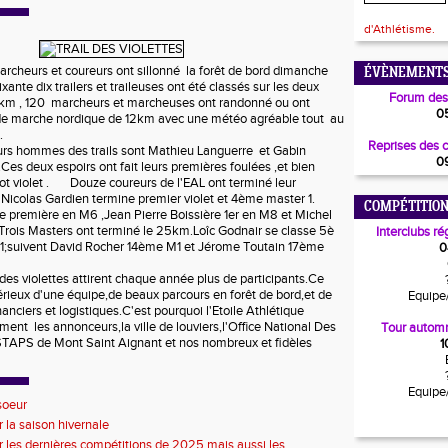
d'Athlétisme.
cheurs et coureurs ont sillonné la forêt de bord dimanche
ÉVÈNEMENTS
xante dix trailers et traileuses ont été classés sur les deux
Forum des
 km , 120 marcheurs et marcheuses ont randonné ou ont
0
e de marche nordique de 12km avec une météo agréable tout au
.
Reprises des 
 hommes des trails sont Mathieu Languerre et Gabin
0
Ces deux espoirs ont fait leurs premières foulées ,et bien
llot violet . Douze coureurs de l'EAL ont terminé leur
Nicolas Gardien termine premier violet et 4ème master 1.
COMPÉTITION
se première en M6 ,Jean Pierre Boissière 1er en M8 et Michel
ois Masters ont terminé le 25km.Loîc Godnair se classe 5è
Interclubs ré
1;suivent David Rocher 14ème M1 et Jérome Toutain 17ème
0
s violettes attirent chaque année plus de participants.Ce
sérieux d'une équipe,de beaux parcours en forêt de bord,et de
Equipe
nciers et logistiques.C'est pourquoi l'Etoile Athlétique
ent les annonceurs,la ville de louviers,l'Office National Des
Tour automn
 STAPS de Mont Saint Aignant et nos nombreux et fidèles
1
Equipe
soeur
r la saison hivernale
r les dernières compétitions de 2025 mais aussi les