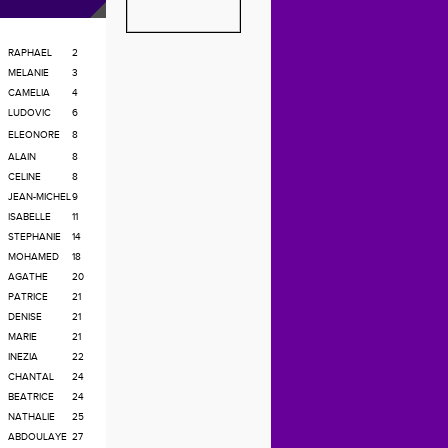
RAPHAEL
2
MELANIE
3
CAMELIA
4
LUDOVIC
6
ELEONORE
8
ALAIN
8
CELINE
8
JEAN-MICHEL
9
ISABELLE
11
STEPHANIE
14
MOHAMED
18
AGATHE
20
PATRICE
21
DENISE
21
MARIE
21
INEZIA
22
CHANTAL
24
BEATRICE
24
NATHALIE
25
ABDOULAYE
27