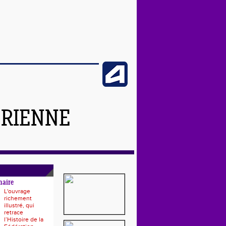
ÉRIENNE
naire
L'ouvrage
richement
illustré, qui
retrace
l’Histoire de la