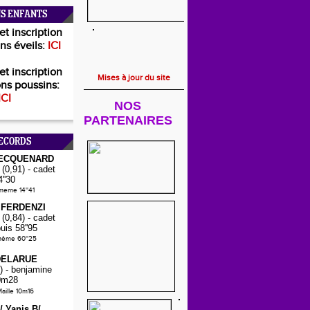
S ENFANTS
et inscription
ns éveils:
ICI
et inscription
Mises à jour du site
ns poussins:
ICI
NOS
PARTENAIRES
ECORDS
PECQUENARD
(0,91) - cadet
4''30
-meme 14''41
 FERDENZI
(0,84) - cadet
puis 58''95
même 60''25
DELARUE
) - benjamine
0m28
aille 10m16
E/
Yanis B/