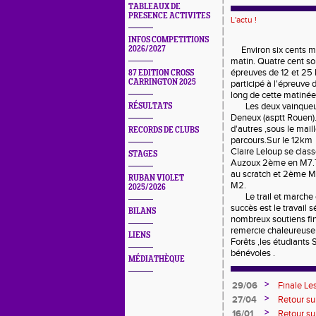
TABLEAUX DE
PRESENCE ACTIVITES
L'actu !
INFOS COMPETITIONS
2026/2027
Environ six cents mar
matin. Quatre cent soi
épreuves de 12 et 25
87 EDITION CROSS
CARRINGTON 2025
participé à l'épreuv
long de cette matinée
Les deux vainqueurs
RÉSULTATS
Deneux (asptt Rouen).
d'autres ,sous le mai
RECORDS DE CLUBS
parcours.Sur le 12km 
Claire Leloup se clas
STAGES
Auzoux 2ème en M7.Tr
au scratch et 2ème M
RUBAN VIOLET
M2.
2025/2026
Le trail et marche de
succès est le travail 
BILANS
nombreux soutiens fina
remercie chaleureusem
LIENS
Forêts ,les étudiants
bénévoles .
MÉDIATHÈQUE
>
29/06
Finale Le
>
27/04
Retour su
>
16/01
Retour su