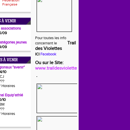
Fédération
Française
 À VENIR
 associations
5/09
Pour toutes les info
catégories jeunes
Trail
concernant le
9/09
des Violettes
ICI
Facebook
S À VENIR
Ou sur le Site:
gionaux "avenir"
www.traildesviolettes.fr
4/10
CJ
???
/ Horaires
al Equip'athlé
0/10
BM
???
/ Horaires