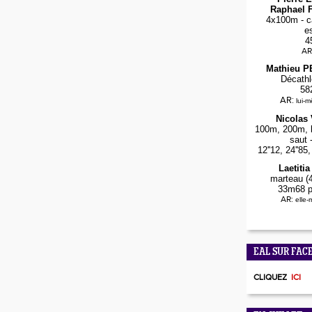
Raphael F
4x100m - ca
e
4
AR
Mathieu 
Décathl
58
AR:
lui-
Nicolas
100m, 200m, l
saut 
12''12, 24''8
Laetiti
marteau (4
33m68 p
AR:
elle
EAL SUR FAC
CLIQUEZ
ICI