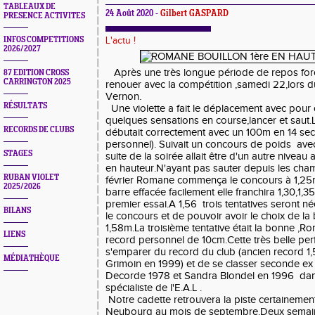
TABLEAUX DE
24 Août 2020 -
Gilbert GASPARD
PRESENCE ACTIVITES
INFOS COMPETITIONS
L'actu !
2026/2027
Après une très longue période de repos forcé
87 EDITION CROSS
CARRINGTON 2025
renouer avec la compétition ,samedi 22,lors
Vernon.
RÉSULTATS
Une violette a fait le déplacement avec pour o
quelques sensations en course,lancer et saut.L
RECORDS DE CLUBS
débutait correctement avec un 100m en 14 se
personnel). Suivait un concours de poids avec 
STAGES
suite de la soirée allait être d'un autre niveau
en hauteur.N'ayant pas sauter depuis les cha
RUBAN VIOLET
février Romane commença le concours à 1,25
2025/2026
barre effacée facilement elle franchira 1,30,1,35
premier essai.A 1,56 trois tentatives seront 
BILANS
le concours et de pouvoir avoir le choix de la 
1,58m.La troisième tentative était la bonne ,R
LIENS
record personnel de 10cm.Cette très belle pe
s'emparer du record du club (ancien record 1
MÉDIATHÈQUE
Grimoin en 1999) et de se classer seconde e
Decorde 1978 et Sandra Blondel en 1996 dans
spécialiste de l'E.A.L .
Notre cadette retrouvera la piste certainemen
Neubourg au mois de septembre.Deux semaine