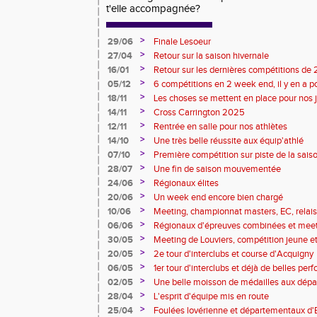
t'elle accompagnée?
>
29/06
Finale Lesoeur
>
27/04
Retour sur la saison hivernale
>
16/01
Retour sur les dernières compétitions de
premières de 2026
>
05/12
6 compétitions en 2 week end, il y en a po
>
18/11
Les choses se mettent en place pour nos 
>
14/11
Cross Carrington 2025
>
12/11
Rentrée en salle pour nos athlètes
>
14/10
Une très belle réussite aux équip'athlé
>
07/10
Première compétition sur piste de la sais
>
28/07
Une fin de saison mouvementée
>
24/06
Régionaux élites
>
20/06
Un week end encore bien chargé
>
10/06
Meeting, championnat masters, EC, relais, 
>
06/06
Régionaux d'épreuves combinées et mee
>
30/05
Meeting de Louviers, compétition jeune et t
>
20/05
2e tour d'interclubs et course d'Acquigny
>
06/05
1er tour d'interclubs et déjà de belles pe
>
02/05
Une belle moisson de médailles aux dépa
foulées pintervillaises)
>
28/04
L'esprit d'équipe mis en route
>
25/04
Foulées lovérienne et départementaux d'