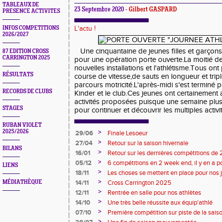
TABLEAUX DE
23 Septembre 2020 -
Gilbert GASPARD
PRESENCE ACTIVITES
INFOS COMPETITIONS
L'actu !
2026/2027
Une cinquantaine de jeunes filles et garçons
87 EDITION CROSS
CARRINGTON 2025
pour une opération porte ouverte.La moitié de 
nouvelles installations et l'athlétisme.Tous ont 
RÉSULTATS
course de vitesse,de sauts en longueur et trip
parcours motricité.L'après-midi s'est terminé p
RECORDS DE CLUBS
Kinder et le club.Ces jeunes ont certainement a
activités proposées puisque une semaine plus 
STAGES
pour continuer et découvrir les multiples activit
RUBAN VIOLET
2025/2026
>
29/06
Finale Lesoeur
>
27/04
Retour sur la saison hivernale
BILANS
>
16/01
Retour sur les dernières compétitions de
premières de 2026
>
05/12
6 compétitions en 2 week end, il y en a po
LIENS
>
18/11
Les choses se mettent en place pour nos 
>
MÉDIATHÈQUE
14/11
Cross Carrington 2025
>
12/11
Rentrée en salle pour nos athlètes
>
14/10
Une très belle réussite aux équip'athlé
>
07/10
Première compétition sur piste de la sais
>