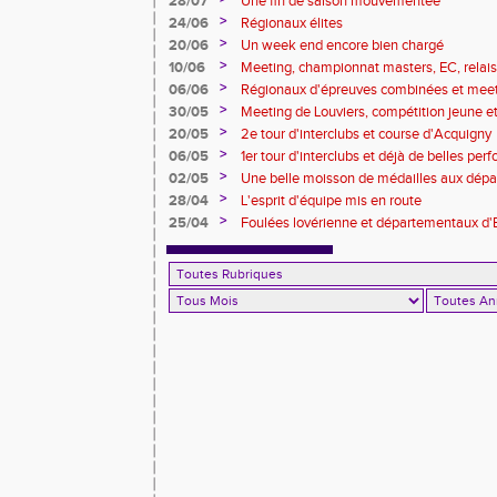
28/07
Une fin de saison mouvementée
>
24/06
Régionaux élites
>
20/06
Un week end encore bien chargé
>
10/06
Meeting, championnat masters, EC, relais, 
>
06/06
Régionaux d'épreuves combinées et mee
>
30/05
Meeting de Louviers, compétition jeune et t
>
20/05
2e tour d'interclubs et course d'Acquigny
>
06/05
1er tour d'interclubs et déjà de belles pe
>
02/05
Une belle moisson de médailles aux dépa
foulées pintervillaises)
>
28/04
L'esprit d'équipe mis en route
>
25/04
Foulées lovérienne et départementaux d'