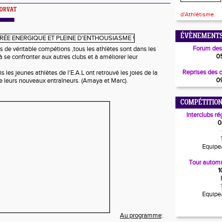
 HORVAT
d'Athlétisme.
ÉVÈNEMENTS
Forum des
de véritable compétions ,tous les athlètes sont dans les
0
 à se confronter aux autres clubs et à améliorer leur
Reprises des 
s les jeunes athlètes de l'E.A.L ont retrouvé les joies de la
0
 leurs nouveaux entraîneurs. (Amaya et Marc).
COMPÉTITION
Interclubs ré
0
Equipe
Tour automn
1
Equipe
Au programme
: