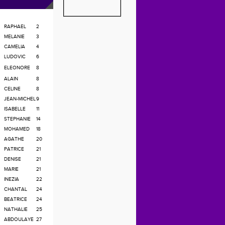
RAPHAEL
2
MELANIE
3
CAMELIA
4
LUDOVIC
6
ELEONORE
8
ALAIN
8
CELINE
8
JEAN-MICHEL
9
ISABELLE
11
STEPHANIE
14
MOHAMED
18
AGATHE
20
PATRICE
21
DENISE
21
MARIE
21
INEZIA
22
CHANTAL
24
BEATRICE
24
NATHALIE
25
ABDOULAYE
27