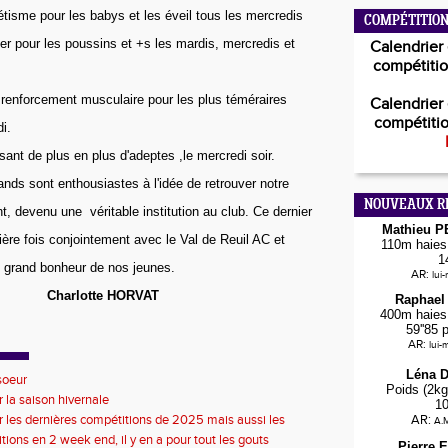
étisme pour les babys et les éveil tous les mercredis
COMPÉTITION
er pour les poussins et +s les mardis, mercredis et 
Calendrier 
compétitio
renforcement musculaire pour les plus téméraires
Calendrier 
compétitio
i.
sant de plus en plus d'adeptes ,le mercredi soir.
rands sont enthousiastes à l'idée 
de retrouver notre
NOUVEAUX R
nt, devenu une
  véritable institution au club. Ce dernier
Mathieu 
ière fois conjointement avec 
le Val de Reuil AC et
110m haies 
1
 grand 
bonheur de nos jeunes.
AR:
lui
                 Charlotte HORVAT
Raphael
400m haies 
59''85 
AR:
lui-
Léna 
soeur
Poids (2kg
r la saison hivernale
1
r les dernières compétitions de 2025 mais aussi les
AR:
A.M
s de 2026
tions en 2 week end, il y en a pour tout les gouts
Pierre 