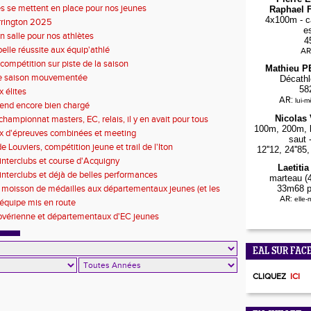
s se mettent en place pour nos jeunes
Raphael F
4x100m - ca
rrington 2025
e
n salle pour nos athlètes
4
belle réussite aux équip'athlé
AR
compétition sur piste de la saison
Mathieu 
de saison mouvementée
Décathl
58
 élites
AR:
lui-
end encore bien chargé
Nicolas
championnat masters, EC, relais, il y en avait pour tous
100m, 200m, l
x d'épreuves combinées et meeting
saut 
 Louviers, compétition jeune et trail de l'Iton
12''12, 24''8
'interclubs et course d'Acquigny
Laetiti
d'interclubs et déjà de belles performances
marteau (4
 moisson de médailles aux départementaux jeunes (et les
33m68 p
AR:
ntervillaises)
elle
d'équipe mis en route
ovérienne et départementaux d'EC jeunes
EAL SUR FAC
CLIQUEZ
ICI