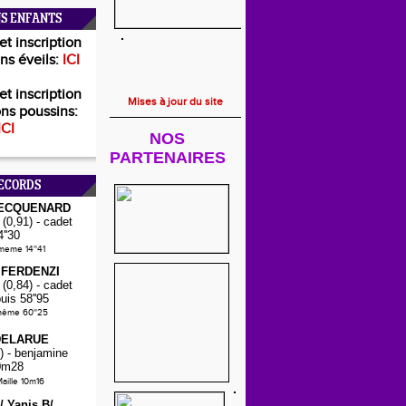
S ENFANTS
et inscription
ns éveils:
ICI
et inscription
Mises à jour du site
ns poussins:
ICI
NOS
PARTENAIRES
ECORDS
PECQUENARD
(0,91) - cadet
4''30
-meme 14''41
 FERDENZI
(0,84) - cadet
puis 58''95
même 60''25
DELARUE
) - benjamine
0m28
aille 10m16
E/
Yanis B/