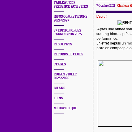
TABLEAUX DE
7 Octobre 2021 -
Charlotte
PRESENCE ACTIVITES
L'actu !
INFOS COMPETITIONS
2026/2027
Apres une année sans 
87 EDITION CROSS
starting-blocks, prêts
CARRINGTON 2025
performance.
En effet depuis un moi
RÉSULTATS
piste en compagnie de
RECORDS DE CLUBS
STAGES
RUBAN VIOLET
2025/2026
BILANS
LIENS
MÉDIATHÈQUE