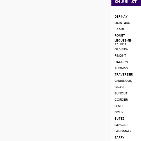
EN JUILLET
DEPINAY
QUINTARD
SAADI
ROUET
LEQUESME-
TALBOT
OLIVEIRA
PIMONT
DAGORN
THOMAS
TRAVERSIER
GHARNOUS
GIRARD
BUNOUT
CORDIER
LESTI
GOUY
BUTEZ
LANGLET
LANGANAY
BARRY