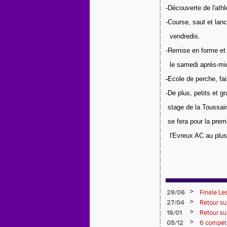
-Découverte de l'athl
-Course, saut et lanc
  vendredis.
-Remise en forme et 
  le samedi après-mid
-
Ecole de perche, fai
-De plus, petits et g
 stage de la Toussai
 se fera pour 
la prem
  l'Evreux AC au plus
                         
>
29/06
Finale Le
>
27/04
Retour su
>
16/01
Retour su
première
>
05/12
6 compéti