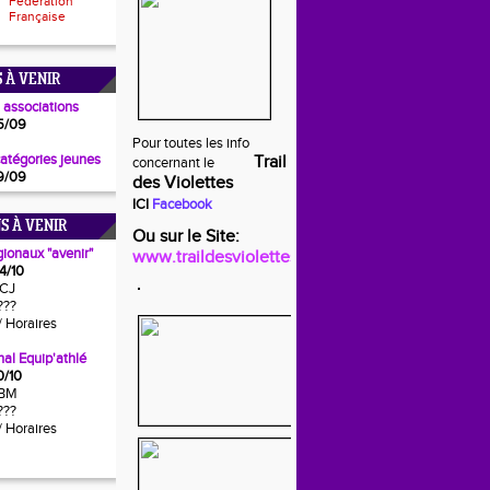
Fédération
Française
 À VENIR
 associations
5/09
Pour toutes les info
catégories jeunes
Trail
concernant le
9/09
des Violettes
ICI
Facebook
S À VENIR
Ou sur le Site:
gionaux "avenir"
www.traildesviolettes.fr
4/10
CJ
???
/ Horaires
al Equip'athlé
0/10
BM
???
/ Horaires