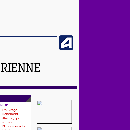
ÉRIENNE
naire
L'ouvrage
richement
illustré, qui
retrace
l’Histoire de la