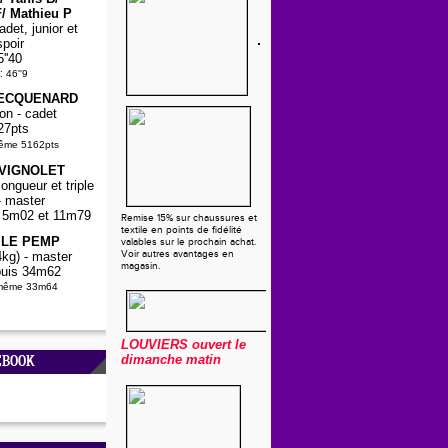
/ Mathieu P
det, junior et
spoir
5''40
:
46''9
PECQUENARD
on - cadet
27pts
même 5162pts
 VIGNOLET
ongueur et triple
- master
5, 5m02 et 11m79
Remise 15% sur chaussures et
textile en points de fidélité
a LE PEMP
valables sur le prochain achat.
Voir autres avantages en
kg) - master
magasin.
uis 34m62
-même 33m64
LOUVIERS
ouvert le
dimanche matin
EBOOK