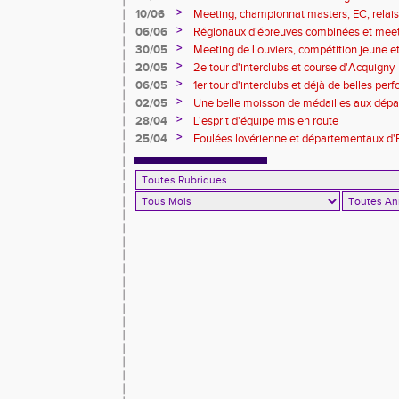
>
10/06
Meeting, championnat masters, EC, relais, 
>
06/06
Régionaux d'épreuves combinées et mee
>
30/05
Meeting de Louviers, compétition jeune et t
>
20/05
2e tour d'interclubs et course d'Acquigny
>
06/05
1er tour d'interclubs et déjà de belles pe
>
02/05
Une belle moisson de médailles aux dépa
foulées pintervillaises)
>
28/04
L'esprit d'équipe mis en route
>
25/04
Foulées lovérienne et départementaux d'