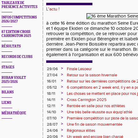
TABLEAUX DE
PRESENCE ACTIVITES
L'actu !
INFOS COMPETITIONS
2026/2027
à cette 16 ème édition du marathon Seine Eur
et 1 équipe Ekiden ce dimanche 10 octobre 202
87 EDITION CROSS
retrouver la compétition, de se retrouver pou
CARRINGTON 2025
première en Ekiden pour Bérengère et Isabell
dernière. Jean-Pierre Boissière repartira avec
RÉSULTATS
premier dans sa catégorie sur le marathon. Br
également à l'organisation et aux 600 bénévo
RECORDS DE CLUBS
STAGES
>
29/06
Finale Lesoeur
>
27/04
Retour sur la saison hivernale
RUBAN VIOLET
>
16/01
Retour sur les dernières compétitions de
2025/2026
premières de 2026
>
05/12
6 compétitions en 2 week end, il y en a po
BILANS
>
18/11
Les choses se mettent en place pour nos 
>
14/11
Cross Carrington 2025
LIENS
>
12/11
Rentrée en salle pour nos athlètes
>
14/10
Une très belle réussite aux équip'athlé
MÉDIATHÈQUE
>
07/10
Première compétition sur piste de la sais
>
28/07
Une fin de saison mouvementée
>
24/06
Régionaux élites
>
20/06
Un week end encore bien chargé