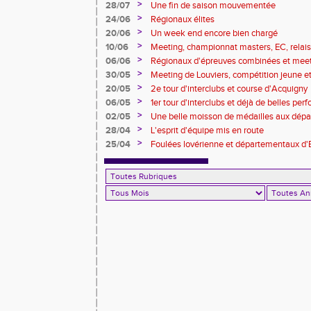
>
28/07
Une fin de saison mouvementée
>
24/06
Régionaux élites
>
20/06
Un week end encore bien chargé
>
10/06
Meeting, championnat masters, EC, relais, 
>
06/06
Régionaux d'épreuves combinées et mee
>
30/05
Meeting de Louviers, compétition jeune et t
>
20/05
2e tour d'interclubs et course d'Acquigny
>
06/05
1er tour d'interclubs et déjà de belles pe
>
02/05
Une belle moisson de médailles aux dépa
foulées pintervillaises)
>
28/04
L'esprit d'équipe mis en route
>
25/04
Foulées lovérienne et départementaux d'