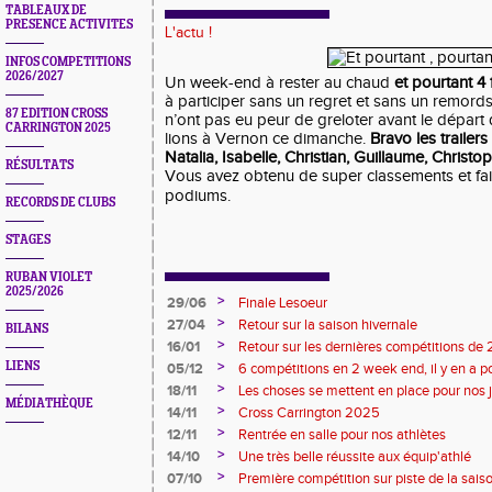
TABLEAUX DE
PRESENCE ACTIVITES
L'actu !
INFOS COMPETITIONS
2026/2027
Un week-end à rester au chaud
et pourtant
4 
à participer
sans un regret et sans un remord
87 EDITION CROSS
n’ont pas eu peur de greloter avant le départ 
CARRINGTON 2025
lions à Vernon ce dimanche.
Bravo les trailers
Natalia, Isabelle, Christian, Guillaume, Christo
RÉSULTATS
Vous avez obtenu de super classements et fait
podiums
RECORDS DE CLUBS
STAGES
RUBAN VIOLET
2025/2026
>
29/06
Finale Lesoeur
>
27/04
Retour sur la saison hivernale
BILANS
>
16/01
Retour sur les dernières compétitions de
premières de 2026
>
LIENS
05/12
6 compétitions en 2 week end, il y en a po
>
18/11
Les choses se mettent en place pour nos 
MÉDIATHÈQUE
>
14/11
Cross Carrington 2025
>
12/11
Rentrée en salle pour nos athlètes
>
14/10
Une très belle réussite aux équip'athlé
>
07/10
Première compétition sur piste de la sais