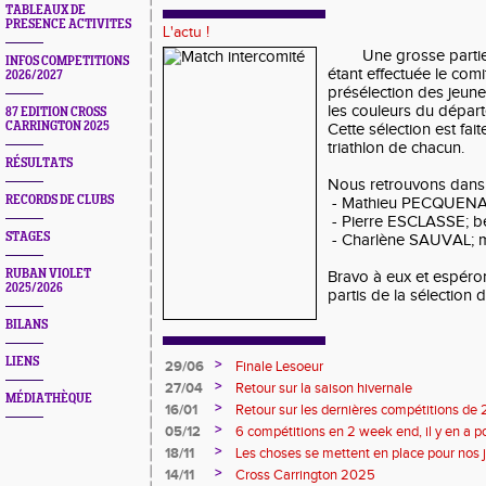
TABLEAUX DE
PRESENCE ACTIVITES
L'actu !
Une grosse partie
INFOS COMPETITIONS
étant effectuée le comi
2026/2027
présélection des jeun
les couleurs du dépar
87 EDITION CROSS
CARRINGTON 2025
Cette sélection est fait
triathlon de chacun.
RÉSULTATS
Nous retrouvons dans c
RECORDS DE CLUBS
- Mathieu PECQUENAR
- Pierre ESCLASSE; b
STAGES
- Charlène SAUVAL; mi
RUBAN VIOLET
Bravo à eux et espéron
2025/2026
partis de la sélection dé
BILANS
LIENS
>
29/06
Finale Lesoeur
>
27/04
Retour sur la saison hivernale
MÉDIATHÈQUE
>
16/01
Retour sur les dernières compétitions de
premières de 2026
>
05/12
6 compétitions en 2 week end, il y en a po
>
18/11
Les choses se mettent en place pour nos 
>
14/11
Cross Carrington 2025