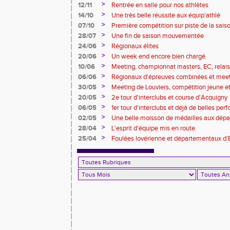
>
12/11
Rentrée en salle pour nos athlètes
>
14/10
Une très belle réussite aux équip'athlé
>
07/10
Première compétition sur piste de la sais
>
28/07
Une fin de saison mouvementée
>
24/06
Régionaux élites
>
20/06
Un week end encore bien chargé
>
10/06
Meeting, championnat masters, EC, relais, 
>
06/06
Régionaux d'épreuves combinées et mee
>
30/05
Meeting de Louviers, compétition jeune et t
>
20/05
2e tour d'interclubs et course d'Acquigny
>
06/05
1er tour d'interclubs et déjà de belles pe
>
02/05
Une belle moisson de médailles aux dépa
foulées pintervillaises)
>
28/04
L'esprit d'équipe mis en route
>
25/04
Foulées lovérienne et départementaux d'