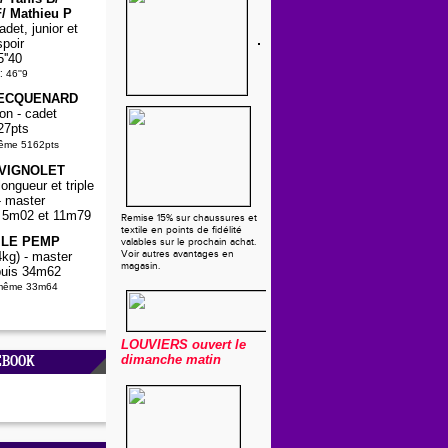
/ Mathieu P
det, junior et
spoir
5''40
:
46''9
PECQUENARD
on - cadet
27pts
même 5162pts
 VIGNOLET
ongueur et triple
- master
5, 5m02 et 11m79
Remise 15% sur chaussures et
textile en points de fidélité
a LE PEMP
valables sur le prochain achat.
Voir autres avantages en
kg) - master
magasin.
uis 34m62
-même 33m64
LOUVIERS
ouvert le
dimanche matin
EBOOK