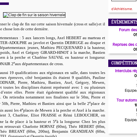
d'Athlétisme.
ÉVÈNEMENTS
ner le clap de fin sur cette saison hivernale (cross et salle) et il
e chose lors de cette dernière.
Forum des
0
tementaux : 5 aux lancers longs, Axel HEBERT au marteau et
STER-ADOLPHE au javelot et Quentin DEBRUGE au disque et
Reprises des 
 départementaux jeunes, Mathieu PECQUENARD à la hauteur,
0
poids, Axel et Grégory GIRARD-HINOT à la marche, Bastien
 à la perche et Charlène SAUVAL en hauteur et longueur.
e
COMPÉTITION
ODNAIR 2
aux départementaux de cross.
Interclubs ré
 aussi 19 qualifications aux régionaux en salle, dans toutes les
0
erses épreuves, côté benjamins ils étaient 9 qualifiés, Pauline
DNAIR, Pierre, Mathieu, Bastien, Axel, Grégory, Mewen,
outes les disciplines étaient représenté avec 1 ou plusieurs
Equipe
d’entre elles. Pierre était également qualifié aux régionaux
 On retiendra notamment nos finalistes sur le 50m, Pierre et
Tour automn
e
 50h, Pierre, Mathieu et Bastien ainsi que la belle 2
place de
1
e
is aussi les 4
places de Mewen à la perche et Axel à la marche.
taient 3, Charlène, Eliot FRAISSE et Rémi LEBOUCHER, on
Equipe
e
ne la 4e place à la hauteur et 5
à la longueur. Chez les plus
, on retrouvait Charlotte HORVAT (60m), Théo HEBERT (60m,
), Théo BREANT (60m, 200m), Benjamin GRANDJEAN (60m,
EL (longueur) et Quentin (poids).