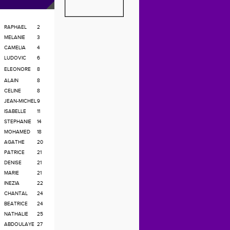
RAPHAEL
2
MELANIE
3
CAMELIA
4
LUDOVIC
6
ELEONORE
8
ALAIN
8
CELINE
8
JEAN-MICHEL
9
ISABELLE
11
STEPHANIE
14
MOHAMED
18
AGATHE
20
PATRICE
21
DENISE
21
MARIE
21
INEZIA
22
CHANTAL
24
BEATRICE
24
NATHALIE
25
ABDOULAYE
27