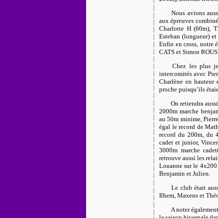
Nous avions auss
aux épreuves combin
Charlotte H (60m), 
Esteban (longueur) et
Enfin en cross, notr
CATS et Simon ROUSS
Chez les plus j
intercomités avec Pier
Charlène en hauteur e
proche puisqu’ils étaie
On retiendra aussi
2000m marche benjami
au 50m minime, Pierre 
égal le record de Math
record du 200m, du 4
cadet et junior, Vinc
3000m marche cadette
retrouve aussi les r
Louanne sur le 4x200 
Benjamin et Julien.
Le club était aus
Ilhem, Maxens et Thé
A noter également
la saison hivernale da