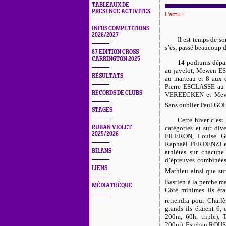
TABLEAUX DE
PRESENCE ACTIVITES
L'actu !
INFOS COMPETITIONS
2026/2027
Il est temps de son
s’est passé beaucoup d
87 EDITION CROSS
CARRINGTON 2025
14 podiums dépar
au javelot, Mewen E
RÉSULTATS
au marteau et 8 aux
Pierre ESCLASSE au 
RECORDS DE CLUBS
VEREECKEN et Mewen
Sans oublier Paul G
STAGES
Cette hiver c’est
RUBAN VIOLET
catégories et sur div
2025/2026
FILERON, Louise GO
Raphaël FERDENZI et t
BILANS
athlètes sur chacune 
d’épreuves combinées.
LIENS
Mathieu ainsi que sur
Bastien à la perche ma
MÉDIATHÈQUE
Côté minimes ils é
retiendra pour Charlè
grands ils étaient 6
200m, 60h, triple
200m), Esteban ROUST