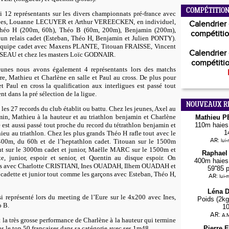
COMPÉTITION
i 12 représentants sur les divers championnats pré-france avec
ées, Louanne LECUYER et Arthur VEREECKEN, en individuel,
Calendrier 
Théo H (200m, 60h), Théo B (60m, 200m), Benjamin (200m),
compétitio
 un relais cadet (Esteban, Théo H, Benjamin et Julien PONTY).
e équipe cadet avec Maxens PLANTE, Titouan FRAISSE, Vincent
Calendrier 
EAU et chez les masters Loïc GODNAIR.
compétitio
eunes nous avons également 4 représentants lors des matchs
re, Mathieu et Charlène en salle et Paul au cross. De plus pour
t Paul en cross la qualification aux interligues est passé tout
nt dans la pré sélection de la ligue.
NOUVEAUX R
 les 27 records du club établit ou battu. Chez les jeunes, Axel au
n, Mathieu à la hauteur et au triathlon benjamin et Charlène
Mathieu 
110m haies 
est aussi passé tout proche du record du tétrathlon benjamin et
1
ieu au triathlon. Chez les plus grands Théo H rafle tout avec le
AR:
lui
00m, du 60h et de l’heptathlon cadet. Titouan sur le 1500m
ent sur le 3000m cadet et junior, Maëlle MARC sur le 1500m et
Raphael
, junior, espoir et senior, et Quentin au disque espoir. On
400m haies 
elais avec Charlotte CRISTIANI, Ines OUADAH, Ilhem OUADAH et
59''85 
cadette et junior tout comme les garçons avec Esteban, Théo H,
AR:
lui-
Léna 
si représenté lors du meeting de l’Eure sur le 4x200 avec Ines,
Poids (2kg
o B.
1
AR:
A.M
 la très grosse performance de Charlène à la hauteur qui termine
Pierre 
ns le top 50 françaises dans sa catégorie avec ses 1m48.