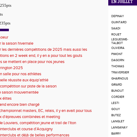
EN JUILLET
255pts
ts
DEPINAY
QUINTARD
235pts
SAADI
ROUET
soeur
LEQUESME-
r la saison hivernale
TALBOT
OLIVEIRA
r les dernières compétitions de 2025 mais aussi les
s de 2026
PIMONT
tions en 2 week end, il y en a pour tout les gouts
DAGORN
s se mettent en place pour nos jeunes
THOMAS
rrington 2025
TRAVERSIER
n salle pour nos athlètes
GHARNOUS
belle réussite aux équip'athlé
GIRARD
compétition sur piste de la saison
BUNOUT
de saison mouvementée
CORDIER
 élites
LESTI
end encore bien chargé
GOUY
championnat masters, EC, relais, il y en avait pour tous
BUTEZ
x d'épreuves combinées et meeting
LANGLET
 Louviers, compétition jeune et trail de l'Iton
LANGANAY
'interclubs et course d'Acquigny
BARRY
d'interclubs et déjà de belles performances