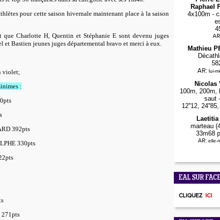
Raphael F
athlètes pour cette saison hivernale maintenant place à la saison
4x100m - ca
e
4
 que Charlotte H, Quentin et Stéphanie E sont devenu juges
AR
 et Bastien jeunes juges départemental bravo et merci à eux.
Mathieu 
Décathl
58
AR:
lui-
n violet;
Nicolas
inimes :
100m, 200m, l
saut 
0pts
12''12, 24''8
s
Laetiti
marteau (4
ARD 392pts
33m68 p
AR:
elle
LPHE 330pts
22pts
EAL SUR FAC
CLIQUEZ
ICI
ts
 271pts