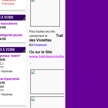
Fédération
Française
 À VENIR
 associations
5/09
Pour toutes les info
catégories jeunes
Trail
concernant le
9/09
des Violettes
ICI
Facebook
S À VENIR
Ou sur le Site:
gionaux "avenir"
www.traildesviolettes.fr
4/10
CJ
???
/ Horaires
al Equip'athlé
0/10
BM
???
/ Horaires