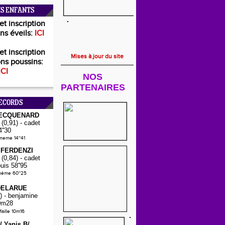
S ENFANTS
et inscription
ns éveils:
ICI
et inscription
Mises à jour du site
ns poussins:
ICI
NOS
PARTENAIRES
ECORDS
PECQUENARD
(0,91) - cadet
4''30
-meme 14''41
 FERDENZI
(0,84) - cadet
puis 58''95
même 60''25
DELARUE
) - benjamine
0m28
aille 10m16
E/
Yanis B/