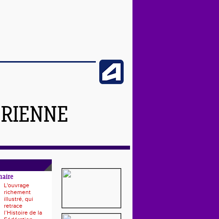
ÉRIENNE
naire
L'ouvrage
richement
illustré, qui
retrace
l’Histoire de la