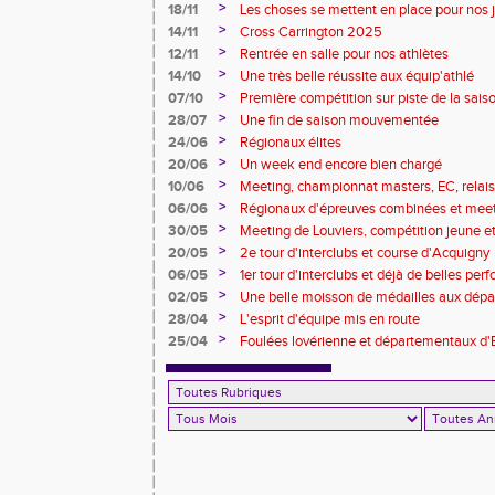
>
18/11
Les choses se mettent en place pour nos 
>
14/11
Cross Carrington 2025
>
12/11
Rentrée en salle pour nos athlètes
>
14/10
Une très belle réussite aux équip'athlé
>
07/10
Première compétition sur piste de la sais
>
28/07
Une fin de saison mouvementée
>
24/06
Régionaux élites
>
20/06
Un week end encore bien chargé
>
10/06
Meeting, championnat masters, EC, relais, 
>
06/06
Régionaux d'épreuves combinées et mee
>
30/05
Meeting de Louviers, compétition jeune et t
>
20/05
2e tour d'interclubs et course d'Acquigny
>
06/05
1er tour d'interclubs et déjà de belles pe
>
02/05
Une belle moisson de médailles aux dépa
foulées pintervillaises)
>
28/04
L'esprit d'équipe mis en route
>
25/04
Foulées lovérienne et départementaux d'