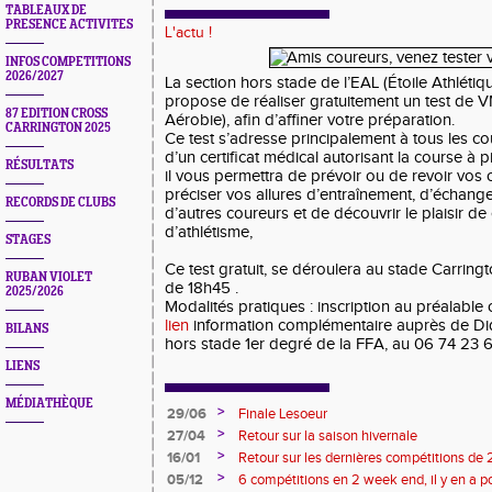
TABLEAUX DE
PRESENCE ACTIVITES
L'actu !
INFOS COMPETITIONS
2026/2027
La section hors stade de l’EAL (Étoile Athléti
propose de réaliser gratuitement un test de 
87 EDITION CROSS
Aérobie), afin d’affiner votre préparation.
CARRINGTON 2025
Ce test s’adresse principalement à tous les c
d’un certificat médical autorisant la course à 
RÉSULTATS
il vous permettra de prévoir ou de revoir vos 
préciser vos allures d’entraînement, d’échang
RECORDS DE CLUBS
d’autres coureurs et de découvrir le plaisir de 
d’athlétisme,
STAGES
Ce test gratuit, se déroulera au stade Carringto
RUBAN VIOLET
de 18h45 .
2025/2026
Modalités pratiques : inscription au préalable 
lien
information complémentaire auprès de Did
BILANS
hors stade 1er degré de la FFA, au 06 74 23 
LIENS
MÉDIATHÈQUE
>
29/06
Finale Lesoeur
>
27/04
Retour sur la saison hivernale
>
16/01
Retour sur les dernières compétitions de
premières de 2026
>
05/12
6 compétitions en 2 week end, il y en a po