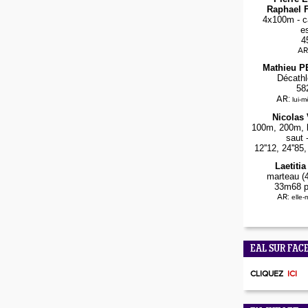
Raphael F
4x100m - ca
e
4
AR
Mathieu 
Décathl
58
AR:
lui-
Nicolas
100m, 200m, l
saut 
12''12, 24''8
Laetiti
marteau (4
33m68 p
AR:
elle
EAL SUR FAC
CLIQUEZ
ICI