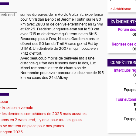
d'Athlétisme.
sur les épreuves de la Volvic Volcanic Experience
pour Christian Benoit et Jérôme Toutin sur le 80
ÉVÈNEMENTS
km avec 2883 m de denivelé terminent en 12h49
et 12h25. Frédéric Languerre était sur le 50 km
Forum des
avec 1715 m de dénivelé qu'il termine en 6h15.
0
Beaucoup plus à l'est, Nicolas Gardien a pris le
départ des 50 km du Trail Alsace grand Est by
Reprises des 
UTMB. Un dénivelé de 2007 m qu'il boucle en
0
7h12 d'effort.
Avec beaucoup moins de dénivelé mais une
distance qui fait des frissons dans le dos, Luc
COMPÉTITION
Morel remporte le titre de champion de
Interclubs ré
Normandie pour avoir parcouru la distance de 195
0
km au cours des 24 d'Alizay.
Equipe
Tour automn
soeur
1
r la saison hivernale
r les dernières compétitions de 2025 mais aussi les
s de 2026
Equipe
tions en 2 week end, il y en a pour tout les gouts
s se mettent en place pour nos jeunes
rrington 2025