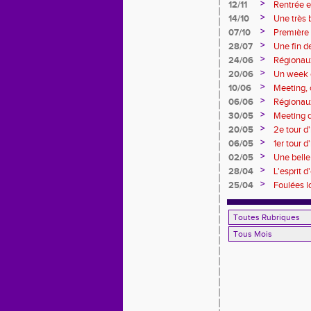
>
12/11
Rentrée e
>
14/10
Une très 
>
07/10
Première 
>
28/07
Une fin 
>
24/06
Régionaux
>
20/06
Un week 
>
10/06
Meeting, 
>
06/06
Régionau
>
30/05
Meeting de
>
20/05
2e tour d
>
06/05
1er tour 
>
02/05
Une belle
foulées pi
>
28/04
L'esprit 
>
25/04
Foulées l