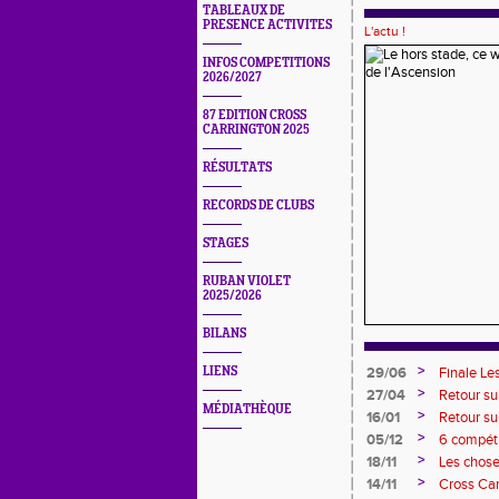
TABLEAUX DE
PRESENCE ACTIVITES
L'actu !
INFOS COMPETITIONS
2026/2027
87 EDITION CROSS
CARRINGTON 2025
RÉSULTATS
RECORDS DE CLUBS
STAGES
RUBAN VIOLET
2025/2026
BILANS
>
LIENS
29/06
Finale Le
>
27/04
Retour su
MÉDIATHÈQUE
>
16/01
Retour su
première
>
05/12
6 compéti
>
18/11
Les chose
>
14/11
Cross Ca