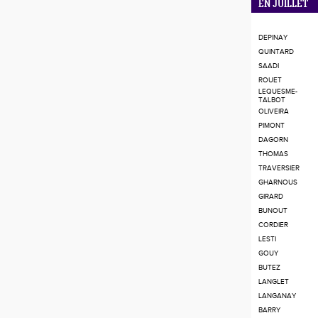
EN JUILLET
DEPINAY
QUINTARD
SAADI
ROUET
LEQUESME-
TALBOT
OLIVEIRA
PIMONT
DAGORN
THOMAS
TRAVERSIER
GHARNOUS
GIRARD
BUNOUT
CORDIER
LESTI
GOUY
BUTEZ
LANGLET
LANGANAY
BARRY