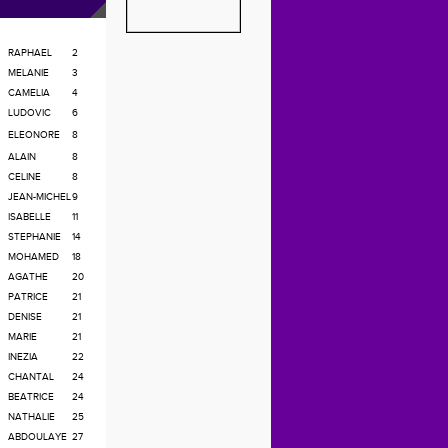
RAPHAEL
2
MELANIE
3
CAMELIA
4
LUDOVIC
6
ELEONORE
8
ALAIN
8
CELINE
8
JEAN-MICHEL
9
ISABELLE
11
STEPHANIE
14
MOHAMED
18
AGATHE
20
PATRICE
21
DENISE
21
MARIE
21
INEZIA
22
CHANTAL
24
BEATRICE
24
NATHALIE
25
ABDOULAYE
27