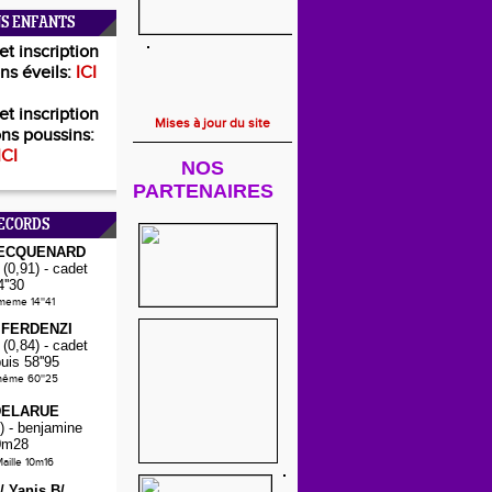
S ENFANTS
et inscription
ns éveils:
ICI
et inscription
Mises à jour du site
ns poussins:
ICI
NOS
PARTENAIRES
ECORDS
PECQUENARD
(0,91) - cadet
4''30
-meme 14''41
 FERDENZI
(0,84) - cadet
puis 58''95
même 60''25
DELARUE
) - benjamine
0m28
aille 10m16
E/
Yanis B/