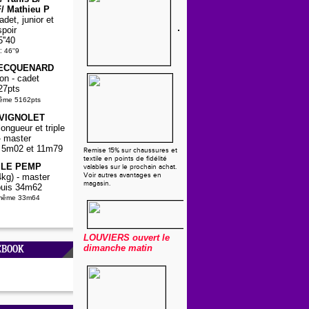
/ Mathieu P
det, junior et
spoir
5''40
:
46''9
PECQUENARD
on - cadet
27pts
même 5162pts
 VIGNOLET
ongueur et triple
- master
5, 5m02 et 11m79
Remise 15% sur chaussures et
textile en points de fidélité
a LE PEMP
valables sur le prochain achat.
Voir autres avantages en
kg) - master
magasin.
uis 34m62
-même 33m64
LOUVIERS
ouvert le
dimanche matin
EBOOK