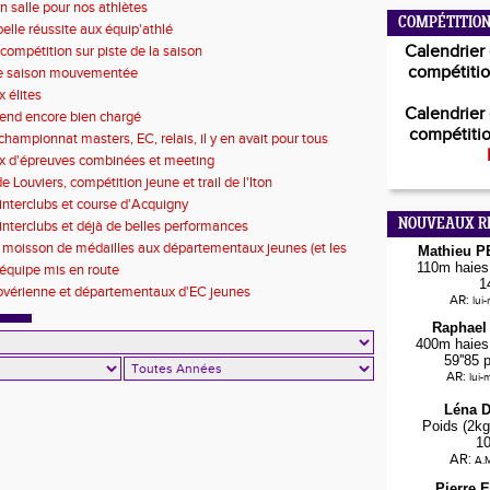
n salle pour nos athlètes
COMPÉTITION
belle réussite aux équip'athlé
Calendrier 
compétition sur piste de la saison
compétitio
de saison mouvementée
 élites
Calendrier 
end encore bien chargé
compétitio
championnat masters, EC, relais, il y en avait pour tous
x d'épreuves combinées et meeting
 Louviers, compétition jeune et trail de l'Iton
'interclubs et course d'Acquigny
NOUVEAUX R
d'interclubs et déjà de belles performances
 moisson de médailles aux départementaux jeunes (et les
Mathieu 
ntervillaises)
110m haies 
d'équipe mis en route
1
ovérienne et départementaux d'EC jeunes
AR:
lui
Raphael
400m haies 
59''85 
AR:
lui-
Léna 
Poids (2kg
1
AR:
A.M
Pierre 