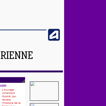
ÉRIENNE
naire
L'ouvrage
richement
illustré, qui
retrace
l’Histoire de la