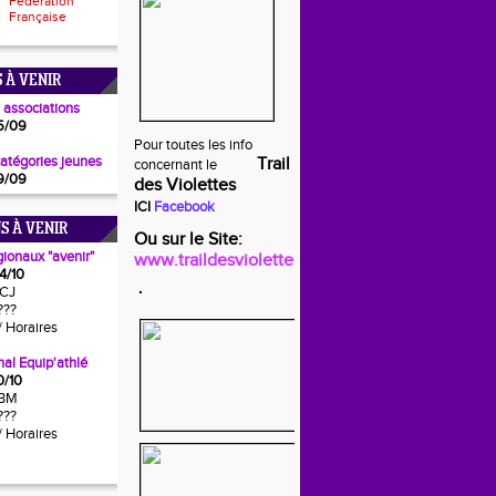
Fédération
Française
 À VENIR
 associations
5/09
Pour toutes les info
catégories jeunes
Trail
concernant le
9/09
des Violettes
ICI
Facebook
S À VENIR
Ou sur le Site:
gionaux "avenir"
www.traildesviolettes.fr
4/10
CJ
???
/ Horaires
al Equip'athlé
0/10
BM
???
/ Horaires