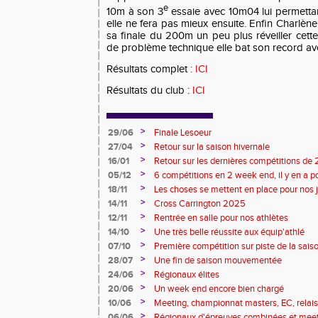
e
10m à son 3
essaie avec 10m04 lui permetta
elle ne fera pas mieux ensuite. Enfin Charlèn
sa finale du 200m un peu plus réveiller cett
de problème technique elle bat son record ave
Résultats complet :
ICI
Résultats du club :
ICI
>
29/06
Finale Lesoeur
>
27/04
Retour sur la saison hivernale
>
16/01
Retour sur les dernières compétitions de
premières de 2026
>
05/12
6 compétitions en 2 week end, il y en a po
>
18/11
Les choses se mettent en place pour nos 
>
14/11
Cross Carrington 2025
>
12/11
Rentrée en salle pour nos athlètes
>
14/10
Une très belle réussite aux équip'athlé
>
07/10
Première compétition sur piste de la sais
>
28/07
Une fin de saison mouvementée
>
24/06
Régionaux élites
>
20/06
Un week end encore bien chargé
>
10/06
Meeting, championnat masters, EC, relais, 
>
06/06
Régionaux d'épreuves combinées et mee