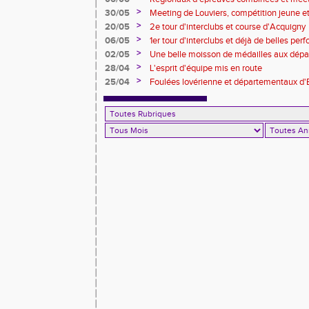
>
30/05
Meeting de Louviers, compétition jeune et t
>
20/05
2e tour d'interclubs et course d'Acquigny
>
06/05
1er tour d'interclubs et déjà de belles pe
>
02/05
Une belle moisson de médailles aux dépa
foulées pintervillaises)
>
28/04
L'esprit d'équipe mis en route
>
25/04
Foulées lovérienne et départementaux d'