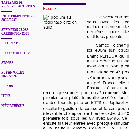
TABLEAUX DE
PRESENCE ACTIVITES
Résultats
INFOS COMPETITIONS
Ce week end nos 
2026/2027
vous avec les régi
malheureusement de
87 EDITION CROSS
dernière minute, 
CARRINGTON 2025
d’athlètes présents.
RÉSULTATS
Samedi, le cham
les 400m sur lequel 
RECORDS DE CLUBS
Emma RENOUX, qui p
mal à gérer le fait 
STAGES
avoir couru son prem
e
rabat donc en 4
posi
RUBAN VIOLET
2025/2026
e
2
tour mais a appris 
au pré France, elle 
BILANS
Ensuite, c’était au 
records personnels pour nos 2 coureurs, 
LIENS
premier tour plutôt tranquille accélère fort
double tour de piste en 54’’41 et Raphael M
MÉDIATHÈQUE
excellente gestion de course et forcent pour 
(devant le champion de France cadet du 40
première fois sous les 57 avec 56’’96. Ce
ensuite fait leur entrée avec presque simu
à la hauteur, Amaya CARREY GAULT à l