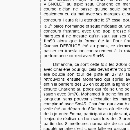
VIGNOLET au triple saut. Charlène en ma
course d’élan ne passe qu’une seule ba
également eu du mal avec ses marques et su
e
concours il aura fallu attendre le 5
essai pou
e
la 3
place normande et seule médaille du wee
concours frustrant, avec une trop grosse 
marques il ne mesure qu’un saut sur ses 6
11m59 alors que la forme été là. Pour fini
Quentin DEBRUGE été au poids, ce dernie
passer en translation contrairement à la rota
performance correct avec 9m46.
Dimanche, ce sont cette fois les 200m q
avec Charlène pour qui cela devait être trop tô
elle boucle son tour de piste en 27’’87 sa
retrouvions ensuite Mohamed qui après avo
enfin la barrière des 25 en coupant la ligne e
ensuite Charlène au poids qui réalise une p
saison avec 9m76. Mohamed à peine fini son
longueur, sans pouvoir s’échauffer les marq
compliqué avec 5m45. Charlène qui avait bi
veille été au départ du 60m haies où elle réal
de la journée Emma, participait au triple saut,
l’enjeu de réaliser un bon saut lors des 3 pre
partie des 8 meilleures normande de sa cat
supplémentaire c’est chose faite en passant 