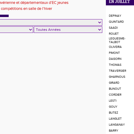
EN JUILLET
ovérienne et départementaux d'EC jeunes
 compétitions en salle de l'hiver
DEPINAY
QUINTARD
SAADI
ROUET
LEQUESME-
TALBOT
OLIVEIRA
PIMONT
DAGORN
THOMAS
TRAVERSIER
GHARNOUS
GIRARD
BUNOUT
CORDIER
LESTI
GOUY
BUTEZ
LANGLET
LANGANAY
BARRY