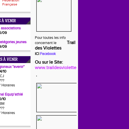
Fédération
Française
 À VENIR
 associations
5/09
Pour toutes les info
catégories jeunes
Trail
concernant le
9/09
des Violettes
ICI
Facebook
S À VENIR
Ou sur le Site:
gionaux "avenir"
www.traildesviolettes.fr
4/10
CJ
???
/ Horaires
al Equip'athlé
0/10
BM
???
/ Horaires