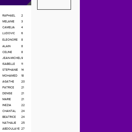
RAPHAEL
2
MELANIE
3
CAMELIA
4
LUDOVIC
6
ELEONORE
8
ALAIN
8
CELINE
8
JEAN-MICHEL
9
ISABELLE
11
STEPHANIE
14
MOHAMED
18
AGATHE
20
PATRICE
21
DENISE
21
MARIE
21
INEZIA
22
CHANTAL
24
BEATRICE
24
NATHALIE
25
ABDOULAYE
27