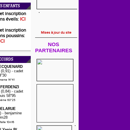
S ENFANTS
et inscription
ns éveils:
ICI
et inscription
Mises à jour du site
ns poussins:
ICI
NOS
PARTENAIRES
ECORDS
PECQUENARD
(0,91) - cadet
4''30
-meme 14''41
 FERDENZI
(0,84) - cadet
puis 58''95
même 60''25
DELARUE
) - benjamine
0m28
aille 10m16
E/
Yanis B/