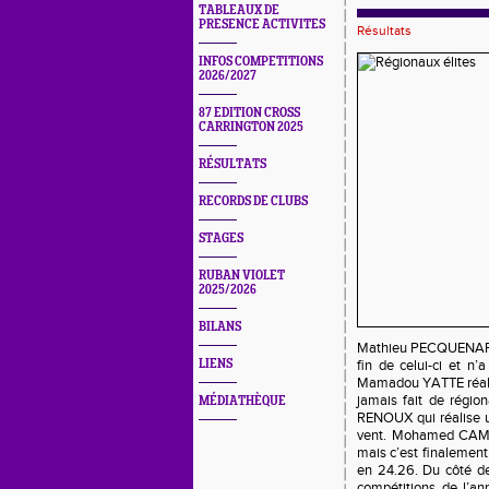
TABLEAUX DE
PRESENCE ACTIVITES
Résultats
INFOS COMPETITIONS
2026/2027
87 EDITION CROSS
CARRINGTON 2025
RÉSULTATS
RECORDS DE CLUBS
STAGES
RUBAN VIOLET
2025/2026
BILANS
Mathieu PECQUENARD ré
LIENS
fin de celui-ci et n
Mamadou YATTE réalise
jamais fait de rég
MÉDIATHÈQUE
RENOUX qui réalise u
vent. Mohamed CAMA
mais c’est finalemen
en 24.26. Du côté d
compétitions de l’a