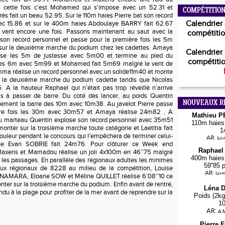
 cette fois c’est Mohamed qui s’impose avec un 52.31 et
COMPÉTITION
rès fait un beau 52.95. Sur le 110m haies Pierre bat son record
Calendrier 
ec 15.86 et sur le 400m haies Abdoulaye BARRY fait 62.67
vent encore une fois. Passons maintenant au saut avec la
compétitio
on record personnel et passe pour la première fois les 5m
sur la deuxième marche du podium chez les cadettes. Amaya
Calendrier 
e les 5m de justesse avec 5m00 et termine au pied du
compétitio
e les 6m avec 5m99 et Mohamed fait 5m69 malgré le vent de
Emma réalise un record personnel avec un solide11m40 et monte
r la deuxième marche du podium cadette tandis que Nicolas
 A la hauteur Raphael qui n’était pas trop réveillé n’arrive
 à passer de barre. Du coté des lancer, au poids Quentin
NOUVEAUX R
ment la barre des 10m avec 10m38. Au javelot Pierre passe
ière fois les 30m avec 30m57 et Amaya réalise 24m82 . A
Mathieu 
 au marteau Quentin explose son record personnel avec 35m51
110m haies 
monter sur la troisième marche toute catégorie et Laetitia fait
1
leur pendant le concours qui l’empêchera de terminer celui-
AR:
lui
que Evan SOBRIE fait 24m76. Pour clôturer ce Week end
Raphael
axens et Mamadou réalise un joli 4x100m en 46’’75 malgré
400m haies 
ur les passages. En parallèle des régionaux adultes les minimes
59''85 
r aux régionaux de 8228 au milieu de la compétition, Louise
AR:
lui-
NAMARA, Eloane SOW et Méline QUILLET réalise 6’08’’10 ce
nter sur la troisième marche du podium. Enfin avant de rentré,
Léna 
endu à la plage pour profiter de la mer avant de reprendre sur la
Poids (2kg
1
AR:
A.M
Pierre 