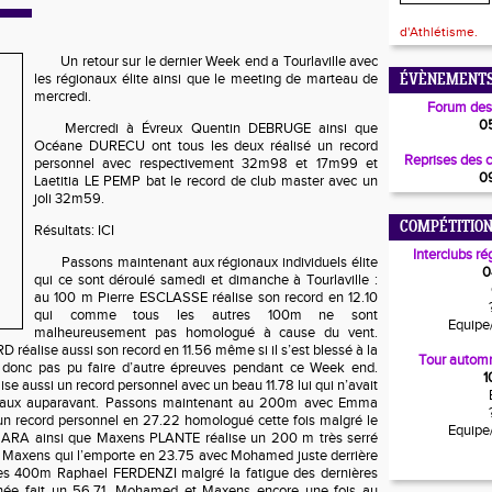
d'Athlétisme.
Un retour sur le dernier Week end a Tourlaville avec
les régionaux élite ainsi que le meeting de marteau de
ÉVÈNEMENTS
mercredi.
Forum des
0
Mercredi à Évreux Quentin DEBRUGE ainsi que
Océane DURECU ont tous les deux réalisé un record
Reprises des 
personnel avec respectivement 32m98 et 17m99 et
0
Laetitia LE PEMP bat le record de club master avec un
joli 32m59.
COMPÉTITION
Résultats: ICI
Interclubs ré
Passons maintenant aux régionaux individuels élite
0
qui ce sont déroulé samedi et dimanche à Tourlaville :
au 100 m Pierre ESCLASSE réalise son record en 12.10
qui comme tous les autres 100m ne sont
Equipe
malheureusement pas homologué à cause du vent.
alise aussi son record en 11.56 même si il s’est blessé à la
Tour automn
’a donc pas pu faire d’autre épreuves pendant ce Week end.
1
 aussi un record personnel avec un beau 11.78 lui qui n’avait
ionaux auparavant. Passons maintenant au 200m avec Emma
n record personnel en 27.22 homologué cette fois malgré le
Equipe
RA ainsi que Maxens PLANTE réalise un 200 m très serré
t Maxens qui l’emporte en 23.75 avec Mohamed juste derrière
es 400m Raphael FERDENZI malgré la fatigue des dernières
nnée fait un 56.71. Mohamed et Maxens encore une fois au