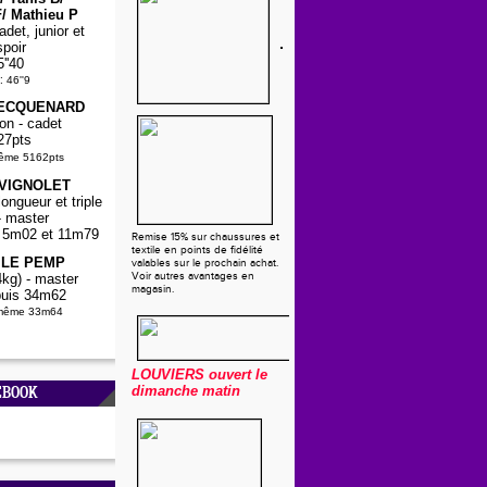
/ Mathieu P
det, junior et
spoir
5''40
:
46''9
PECQUENARD
on - cadet
27pts
même 5162pts
 VIGNOLET
ongueur et triple
- master
5, 5m02 et 11m79
Remise 15% sur chaussures et
textile en points de fidélité
a LE PEMP
valables sur le prochain achat.
Voir autres avantages en
kg) - master
magasin.
uis 34m62
-même 33m64
LOUVIERS
ouvert le
dimanche matin
EBOOK