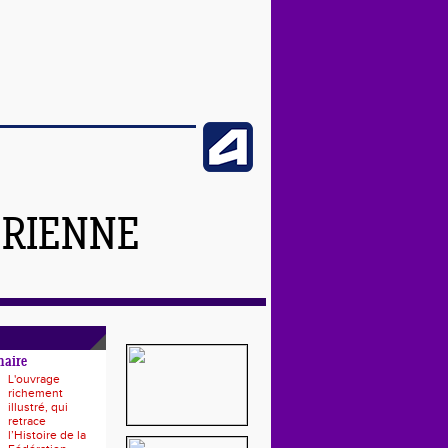
ÉRIENNE
naire
L'ouvrage
richement
illustré, qui
retrace
l’Histoire de la