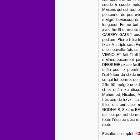
coude à coude mais
Maxens qui est tout p
personnel de peu av
malgré beaucoup de 
longueur, Emma bat s
avec 5m19 et monte 
CARREY GAULT pass
podium. Pierre frôl
face. Au triple saut 
une nouvelle fois su
VIGNOLET fait 11m55.
malheureusement pas
DEBRUGE passe facile
enfin pour la prem
l’extérieur du stade
se qui lui permet de 
29m55 malgré une dou
ci et enfin au dis
Mohamed, Nicolas, M
très peu de travail s
filles ont participe
GODNAIR, Sixtine BE
qui leur permet de mo
toute l’équipe s’est r
route.
Résultats complet:
ICI