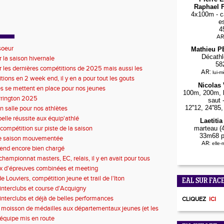
Raphael F
4x100m - ca
e
4
AR
soeur
Mathieu 
Décathl
r la saison hivernale
58
r les dernières compétitions de 2025 mais aussi les
AR:
lui-
s de 2026
tions en 2 week end, il y en a pour tout les gouts
Nicolas
s se mettent en place pour nos jeunes
100m, 200m, l
rrington 2025
saut 
12''12, 24''8
n salle pour nos athlètes
belle réussite aux équip'athlé
Laetiti
compétition sur piste de la saison
marteau (4
33m68 p
de saison mouvementée
AR:
elle
end encore bien chargé
championnat masters, EC, relais, il y en avait pour tous
x d'épreuves combinées et meeting
 Louviers, compétition jeune et trail de l'Iton
EAL SUR FAC
'interclubs et course d'Acquigny
d'interclubs et déjà de belles performances
CLIQUEZ
ICI
 moisson de médailles aux départementaux jeunes (et les
ntervillaises)
d'équipe mis en route