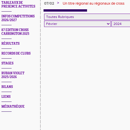
d'Incarville
>
TABLEAUX DE
07/02
Un titre régional au régionaux de cross
PRESENCE ACTIVITES
INFOS COMPETITIONS
2026/2027
87 EDITION CROSS
CARRINGTON 2025
RÉSULTATS
RECORDS DE CLUBS
STAGES
RUBAN VIOLET
2025/2026
BILANS
LIENS
MÉDIATHÈQUE