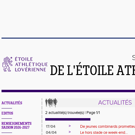
DE L'ÉTOILE A
ACTUALITÉS
ACTUALITÉS
2 actualité(s) trouvée(s) | Page 1/1
EDITOS
RENSEIGNEMENTS
>
17/04
De jeunes combinards promette
SAISON 2026-2027
>
04/04
Le hors stade ce week-end...