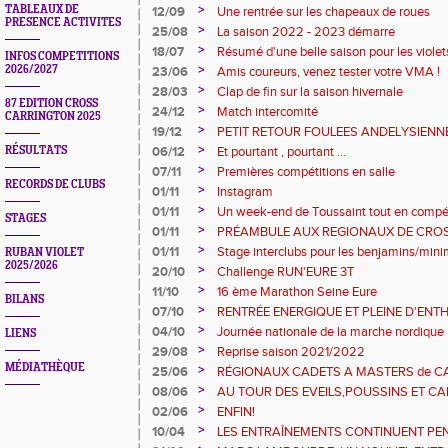
>
TABLEAUX DE
12/09
Une rentrée sur les chapeaux de roues
PRESENCE ACTIVITES
>
25/08
La saison 2022 - 2023 démarre
>
18/07
Résumé d'une belle saison pour les violet
INFOS COMPETITIONS
>
2026/2027
23/06
Amis coureurs, venez tester votre VMA !
>
28/03
Clap de fin sur la saison hivernale
87 EDITION CROSS
>
24/12
Match intercomité
CARRINGTON 2025
>
19/12
PETIT RETOUR FOULEES ANDELYSIENN
>
RÉSULTATS
06/12
Et pourtant , pourtant ...
>
07/11
Premières compétitions en salle
RECORDS DE CLUBS
>
01/11
Instagram
>
01/11
Un week-end de Toussaint tout en compét
STAGES
>
01/11
PRÉAMBULE AUX REGIONAUX DE CRO
>
01/11
Stage interclubs pour les benjamins/min
RUBAN VIOLET
2025/2026
>
20/10
Challenge RUN'EURE 3T
>
11/10
16 ème Marathon Seine Eure
BILANS
>
07/10
RENTRÉE ENERGIQUE ET PLEINE D'ENT
>
04/10
Journée nationale de la marche nordique
LIENS
>
29/08
Reprise saison 2021/2022
MÉDIATHÈQUE
>
25/06
RÉGIONAUX CADETS A MASTERS de CAE
>
08/06
AU TOUR DES EVEILS,POUSSINS ET C
>
02/06
ENFIN!
>
10/04
LES ENTRAÎNEMENTS CONTINUENT PE