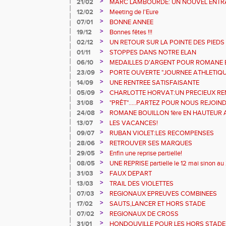
>
21/02
MARC LAMBOURDE: UN NOUVEL ENTRA
>
12/02
Meeting de l'Eure
>
07/01
BONNE ANNEE
>
19/12
Bonnes fêtes !!!
>
02/12
UN RETOUR SUR LA POINTE DES PIEDS
>
01/11
STOPPES DANS NOTRE ELAN
>
06/10
MEDAILLES D'ARGENT POUR ROMANE 
>
23/09
PORTE OUVERTE "JOURNEE ATHLETIQU
>
14/09
UNE RENTREE SATISFAISANTE
>
05/09
CHARLOTTE HORVAT:UN PRECIEUX R
>
31/08
"PRÊT".....PARTEZ POUR NOUS REJOIN
>
24/08
ROMANE BOUILLON 1ère EN HAUTEUR 
>
13/07
LES VACANCES!
>
09/07
RUBAN VIOLET:LES RECOMPENSES
>
28/06
RETROUVER SES MARQUES
>
29/05
Enfin une reprise partielle!
>
08/05
UNE REPRISE partielle le 12 mai sinon au
>
31/03
FAUX DEPART
>
13/03
TRAIL DES VIOLETTES
>
07/03
REGIONAUX EPREUVES COMBINEES
>
17/02
SAUTS,LANCER ET HORS STADE
>
07/02
REGIONAUX DE CROSS
>
31/01
HONDOUVILLE POUR LES HORS STADE E