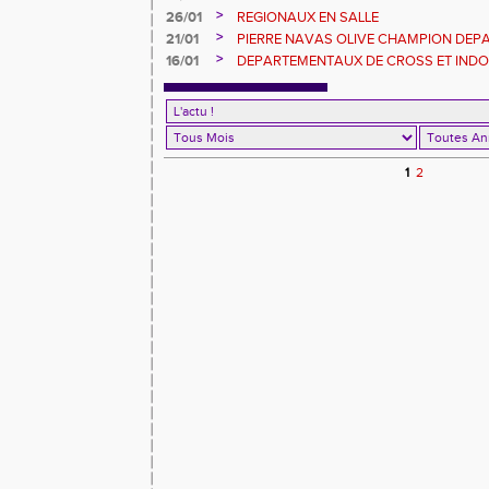
TRES JEUNES
>
26/01
REGIONAUX EN SALLE
>
21/01
PIERRE NAVAS OLIVE CHAMPION DEP
>
16/01
DEPARTEMENTAUX DE CROSS ET INDOO
1
2